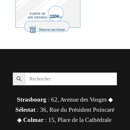
à partir de
220€
par semaine
ht
Réserver ma vitrine
Strasbourg
: 62, Avenue des Vosges ◆
Sélestat
: 36, Rue du Président Poincaré
◆
Colmar
: 15, Place de la Cathédrale