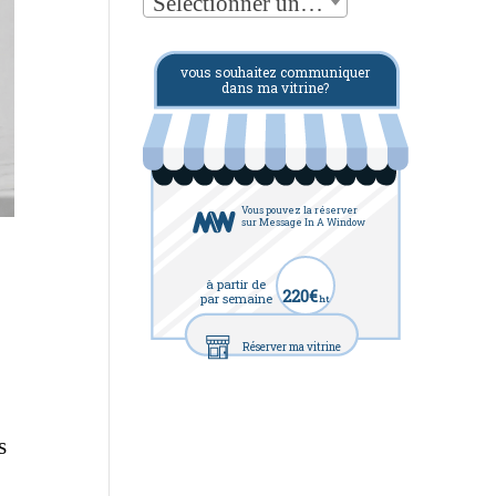
Sélectionner une catégorie
vous souhaitez communiquer
dans ma vitrine?
Vous pouvez la réserver
sur Message In A Window
à partir de
220€
par semaine
ht
s
Réserver ma vitrine
s