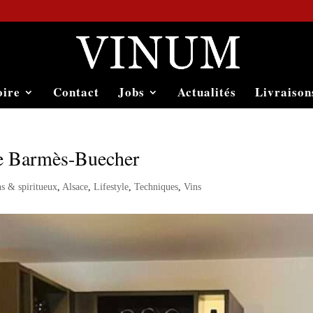
oire
Contact
Jobs
Actualités
Livraison
e Barmès-Buecher
ns & spiritueux
,
Alsace
,
Lifestyle
,
Techniques
,
Vins