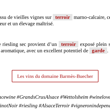
Issu de vieilles vignes sur
terroir
marno-calcaire, ce
eur et un élevage maîtrisé.
 riesling sec provient d’un
terroir
exposé plein su
 aromatique, avec un excellent potentiel de
garde
.
Les vins du domaine Barmès-Buecher
acewine #GrandsCrusAlsace #Wettolsheim #winelov
notNoir #riesling #AlsaceTerroir #vigneronindepe