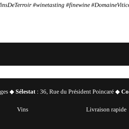
insDeTerroir #winetasting #finewine #DomaineVitic
sges ◆
Sélestat
: 36, Rue du Président Poincaré ◆
Co
Vins
Livraison rapide