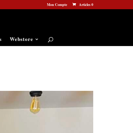
Mon Compte
Articles 0
s
Webstore