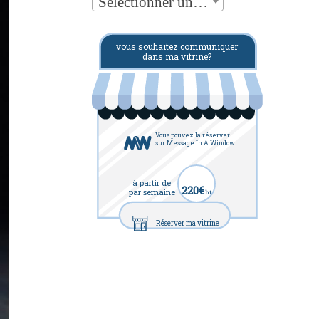
Sélectionner une catégorie
vous souhaitez communiquer
dans ma vitrine?
Vous pouvez la réserver
sur Message In A Window
à partir de
220€
par semaine
ht
Réserver ma vitrine