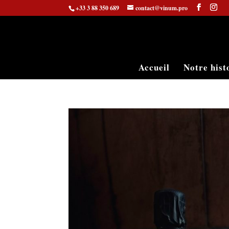
+33 3 88 350 689
contact@vinum.pro
Accueil
Notre hist