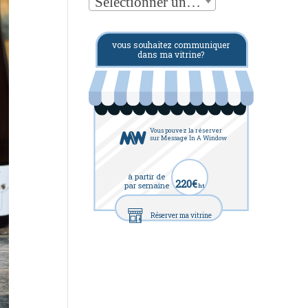
Sélectionner une catégorie
vous souhaitez communiquer
dans ma vitrine?
Vous pouvez la réserver
sur Message In A Window
à partir de
220€
par semaine
ht
Réserver ma vitrine