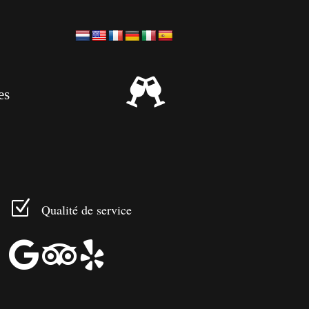

es
Z
Qualité de service


