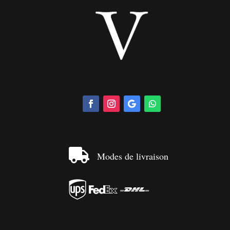

Modes de livraison


