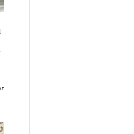
d
x
,
ar