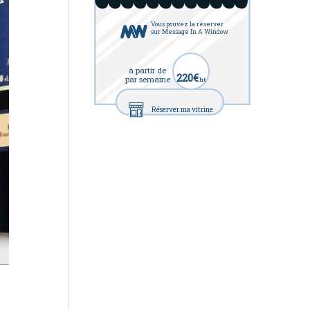
Vous pouvez la réserver
sur Message In A Window
à partir de
220€
par semaine
ht
Réserver ma vitrine