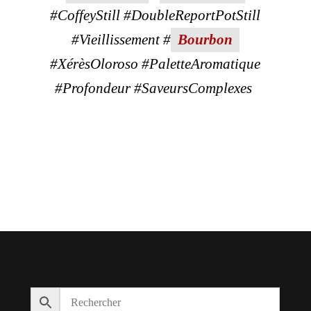
#CoffeyStill #DoubleReportPotStill
#Vieillissement #
Bourbon
#XérèsOloroso #PaletteAromatique
#Profondeur #SaveursComplexes