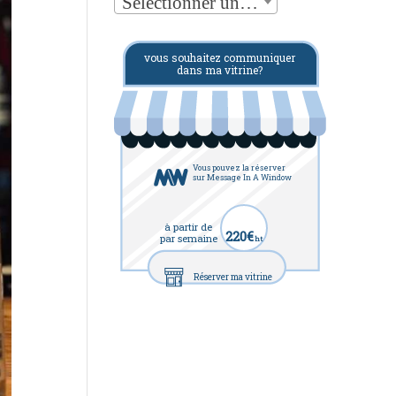
Sélectionner une catégorie
vous souhaitez communiquer
dans ma vitrine?
Vous pouvez la réserver
sur Message In A Window
à partir de
220€
par semaine
ht
Réserver ma vitrine