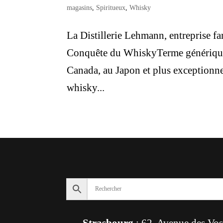
magasins
,
Spiritueux
,
Whisky
La Distillerie Lehmann, entreprise fa
Conquête du WhiskyTerme générique d
Canada, au Japon et plus exceptionne
whisky...
Strasbourg
: 62, Avenue des Vo