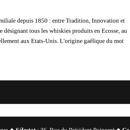
miliale depuis 1850 : entre Tradition, Innovation et
ésignant tous les whiskies produits en Ecosse, au
llement aux Etats-Unis. L'origine gaélique du mot
sges ◆
Sélestat
: 36, Rue du Président Poincaré ◆
Co