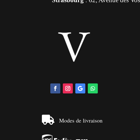

Modes de livraison