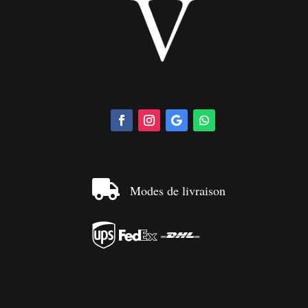

Modes de livraison


