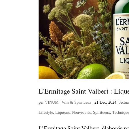
L’Ermitage Saint Valbert : Liqu
par
VINUM | Vins & Spiritueux
|
21 Déc, 2024
|
Actua
Lifestyle
,
Liqueurs
,
Nouveautés
,
Spiritueux
,
Technique
L’Ermitage Saint Valbert, élaborée pa