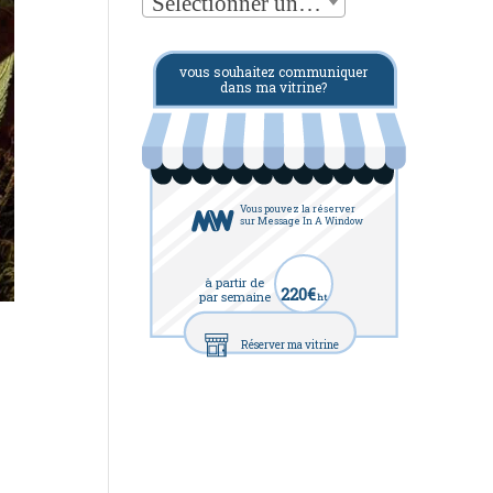
Sélectionner une catégorie
vous souhaitez communiquer
dans ma vitrine?
Vous pouvez la réserver
sur Message In A Window
à partir de
220€
par semaine
ht
Réserver ma vitrine