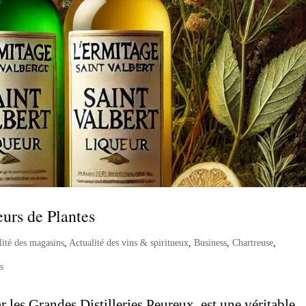
eurs de Plantes
lité des magasins
,
Actualité des vins & spiritueux
,
Business
,
Chartreuse
,
s
r les Grandes Distilleries Peureux, est une véritable