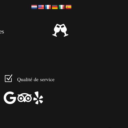

es
Z
Qualité de service


