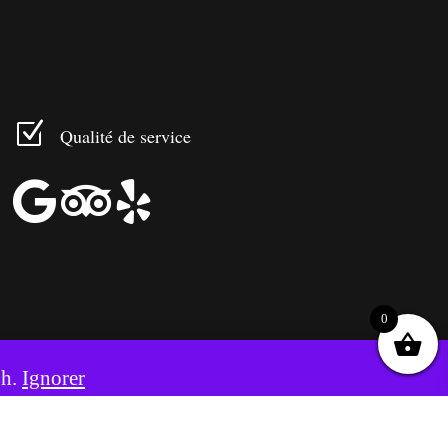
Z
Qualité de service



0
8h.
Ignorer