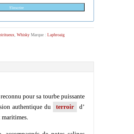
S'inscrire
piritueux
,
Whisky
Marque :
Laphroaig
, reconnu pour sa tourbe puissante
ession authentique du
terroir
d’
t maritimes.