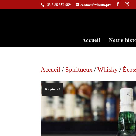
+33 3 88 350 689
contact@vinum.pro
Accueil
Notre hist
Accueil
/
Spiritueux
/
Whisky
/
Écos
Rupture !