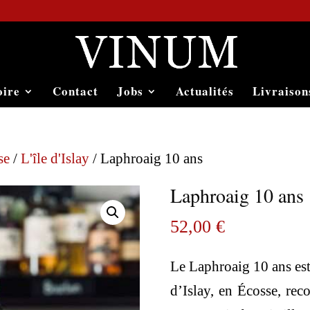
oire
Contact
Jobs
Actualités
Livraison
se
/
L'île d'Islay
/ Laphroaig 10 ans
Laphroaig 10 ans
52,00
€
Le Laphroaig 10 ans est
d’Islay, en Écosse, rec