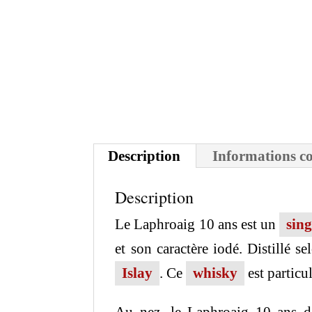
Description
Informations c
Description
Le Laphroaig 10 ans est un
sing
et son caractère iodé.
Distillé s
Islay
.
Ce
whisky
est particu