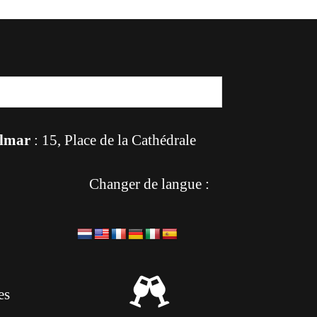
lmar
: 15, Place de la Cathédrale
Changer de langue :

es