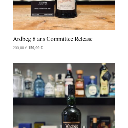
Ardbeg 8 ans Committee Release
Le
Le
200,00
€
150,00
€
prix
prix
initial
actuel
était :
est :
200,00 €.
150,00 €.