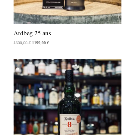
Ardbeg 25 ans
Le
Le
1300,00
€
1199,00
€
prix
prix
initial
actuel
était :
est :
1300,00 €.
1199,00 €.