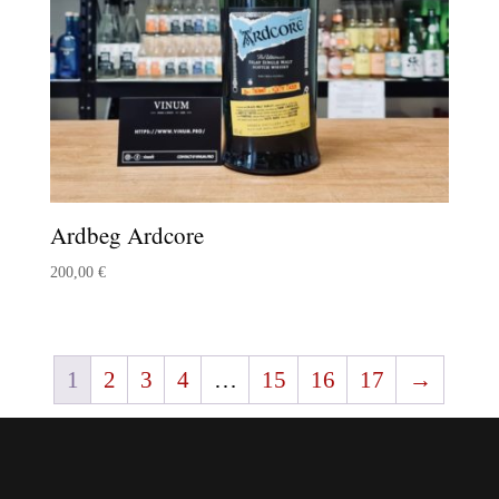
Ardbeg Ardcore
200,00
€
1
2
3
4
…
15
16
17
→