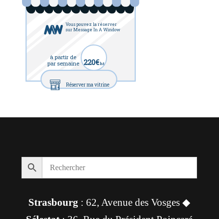
Vous pouvez la réserver
sur Message In A Window
à partir de
220€
par semaine
ht
Réserver ma vitrine
Strasbourg
: 62, Avenue des Vosges ◆