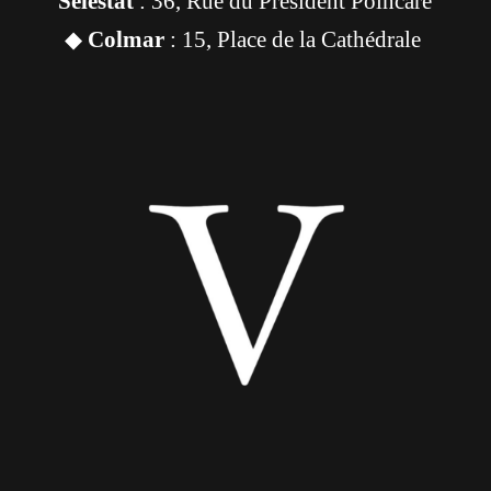
Sélestat
: 36, Rue du Président Poincaré
◆
Colmar
: 15, Place de la Cathédrale