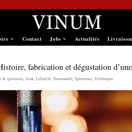
oire
Contact
Jobs
Actualités
Livraison
istoire, fabrication et dégustation d’une
ns & spiritueux
,
Arak
,
Lifestyle
,
Nouveautés
,
Spiritueux
,
Techniques