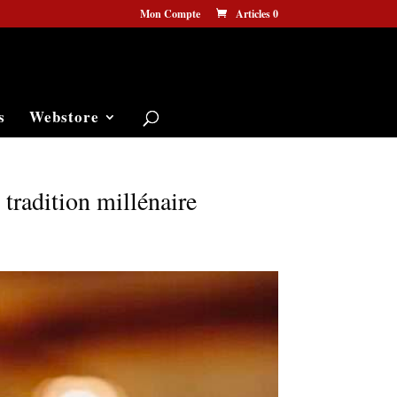
Mon Compte
Articles 0
s
Webstore
 tradition millénaire