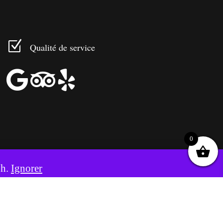
Z
Qualité de service



0
8h.
Ignorer