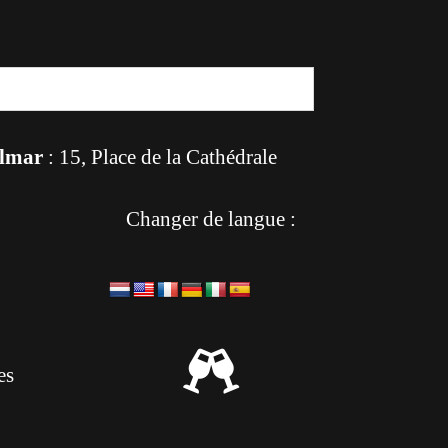
lmar
: 15, Place de la Cathédrale
Changer de langue :

es