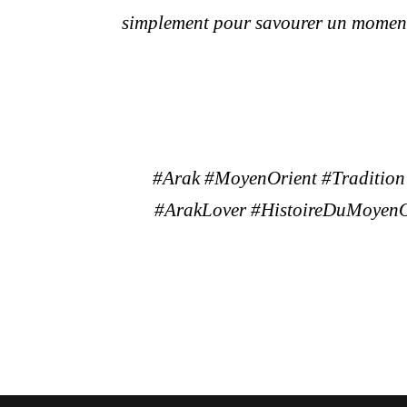
simplement pour savourer un moment e
#Arak #MoyenOrient #Tradition
#ArakLover #HistoireDuMoyenOri