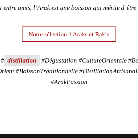
ntre amis, l’Arak est une boisson qui mérite d’être 
Notre sélection d'Araks et Rakis
 #
distillation
#Dégustation #CultureOrientale #Bo
ent #BoissonTraditionnelle #DistillationArtisana
#ArakPassion