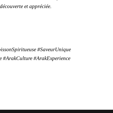
découverte et appréciée.
issonSpiritueuse #SaveurUnique
le #ArakCulture #ArakExperience