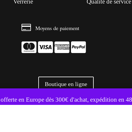
Verrerie
Qualité de service

Moyens de paiement




Boutique en ligne
te utilise des cookies pour améliorer votre expérience.
Accepter
Refuser
 offerte en Europe dès 300€ d'achat, expédition en 4
+ 3500 références livrées partout en Europe