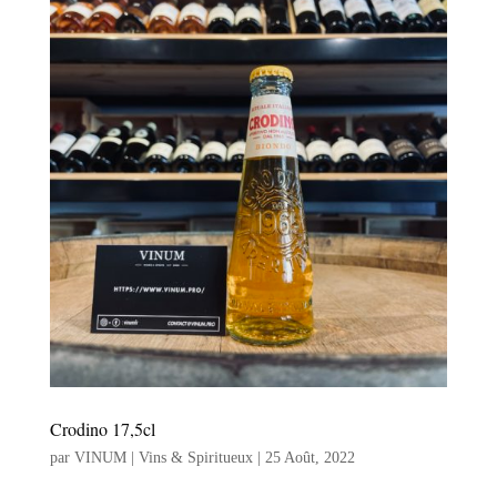
Crodino 17,5cl
par
VINUM | Vins & Spiritueux
|
25 Août, 2022