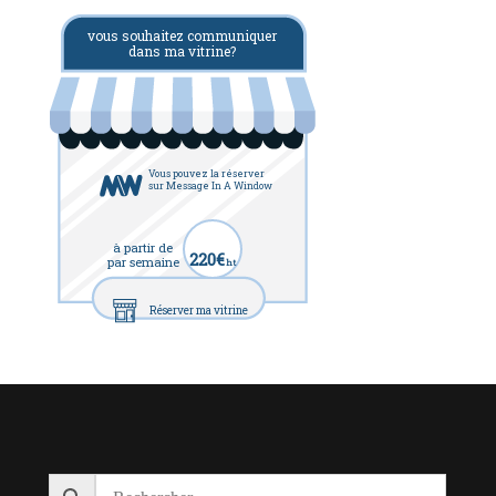
vous souhaitez communiquer
dans ma vitrine?
Vous pouvez la réserver
sur Message In A Window
à partir de
220€
par semaine
ht
Réserver ma vitrine