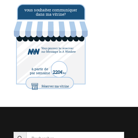
vous souhaitez communiquer
dans ma vitrine?
Vous pouvez la réserver
sur Message In A Window
à partir de
220€
par semaine
ht
Réserver ma vitrine