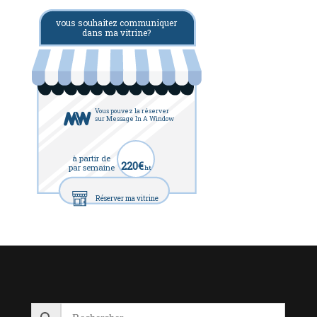
vous souhaitez communiquer
dans ma vitrine?
Vous pouvez la réserver
sur Message In A Window
à partir de
220€
par semaine
ht
Réserver ma vitrine