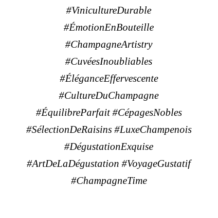
#VinicultureDurable
#ÉmotionEnBouteille
#ChampagneArtistry
#CuvéesInoubliables
#ÉléganceEffervescente
#CultureDuChampagne
#ÉquilibreParfait #CépagesNobles
#SélectionDeRaisins #LuxeChampenois
#DégustationExquise
#ArtDeLaDégustation #VoyageGustatif
#ChampagneTime