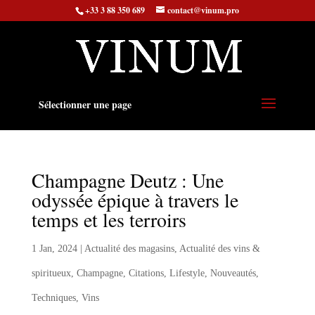
+33 3 88 350 689
contact@vinum.pro
Sélectionner une page
Champagne Deutz : Une
odyssée épique à travers le
temps et les terroirs
1 Jan, 2024
|
Actualité des magasins
,
Actualité des vins &
spiritueux
,
Champagne
,
Citations
,
Lifestyle
,
Nouveautés
,
Techniques
,
Vins