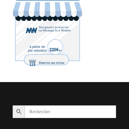
Vous pouvez la réserver
sur Message In A Window
à partir de
220€
par semaine
ht
Réserver ma vitrine