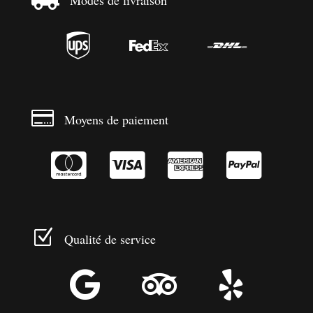
Modes de livraison




Moyens de paiement




Z
Qualité de service


