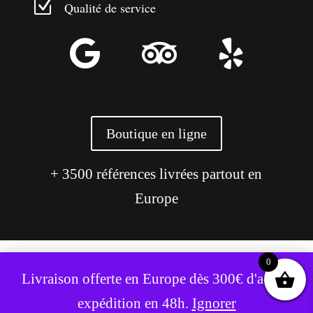
Z
Qualité de service



Boutique en ligne
+ 3500 références livrées partout en
Europe
0
Ce site utilise des cookies pour améliorer votre expérience.
Livraison offerte en Europe dès 300€ d'achat,
Accepter
Refuser
expédition en 48h.
Ignorer