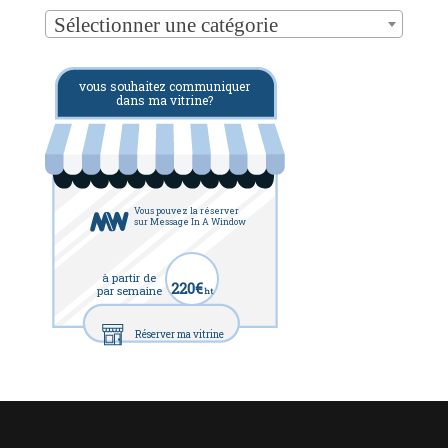
Sélectionner une catégorie
vous souhaitez communiquer
dans ma vitrine?
Vous pouvez la réserver
sur Message In A Window
à partir de
220€
par semaine
ht
Réserver ma vitrine