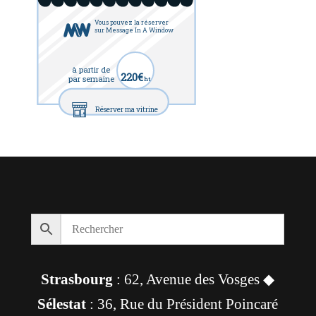
Vous pouvez la réserver
sur Message In A Window
à partir de
220€
par semaine
ht
Réserver ma vitrine
Strasbourg
: 62, Avenue des Vosges ◆
Sélestat
: 36, Rue du Président Poincaré