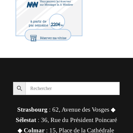
Vous pouvez la réserver
sur Message In A Window
à partir de
220€
par semaine
ht
Réserver ma vitrine
Strasbourg
: 62, Avenue des Vosges ◆
Sélestat
: 36, Rue du Président Poincaré
◆
Colmar
: 15, Place de la Cathédrale