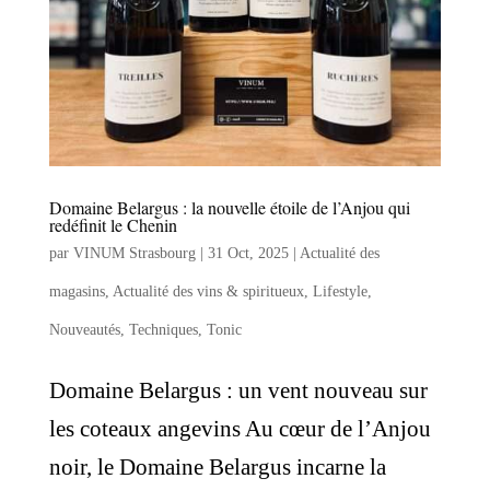
Domaine Belargus : la nouvelle étoile de l’Anjou qui
redéfinit le Chenin
par
VINUM Strasbourg
|
31 Oct, 2025
|
Actualité des
magasins
,
Actualité des vins & spiritueux
,
Lifestyle
,
Nouveautés
,
Techniques
,
Tonic
Domaine Belargus : un vent nouveau sur
les coteaux angevins Au cœur de l’Anjou
noir, le Domaine Belargus incarne la