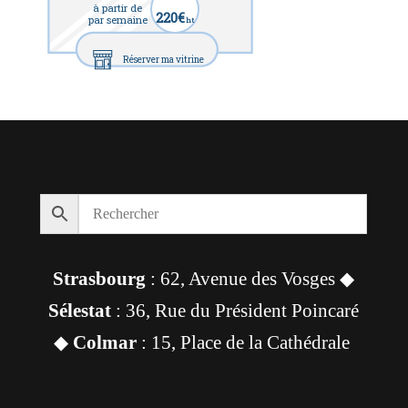
à partir de
220€
par semaine
ht
Réserver ma vitrine
Strasbourg
: 62, Avenue des Vosges ◆
Sélestat
: 36, Rue du Président Poincaré
◆
Colmar
: 15, Place de la Cathédrale