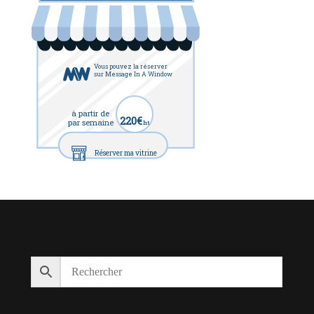
Vous pouvez la réserver
sur Message In A Window
à partir de
220€
par semaine
ht
Réserver ma vitrine