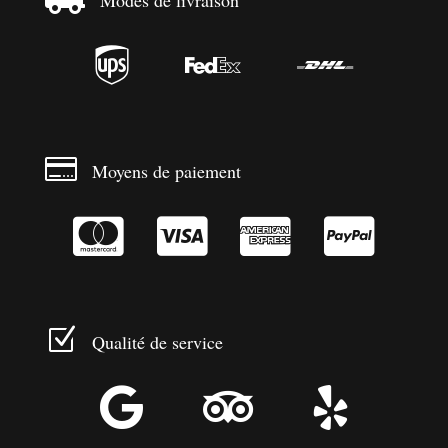
Modes de livraison




Moyens de paiement




Z
Qualité de service


