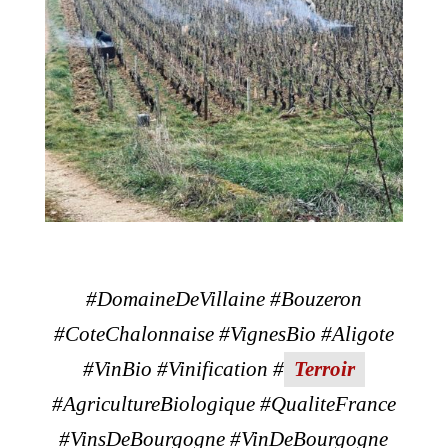
#DomaineDeVillaine #Bouzeron
#CoteChalonnaise #VignesBio #Aligote
#VinBio #Vinification #
Terroir
#AgricultureBiologique #QualiteFrance
#VinsDeBourgogne #VinDeBourgogne