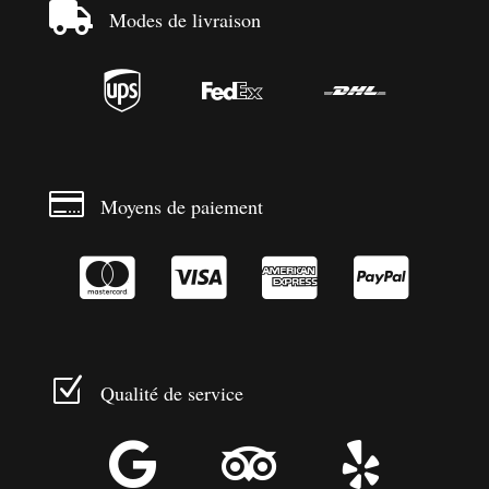

Modes de livraison




Moyens de paiement




Z
Qualité de service


