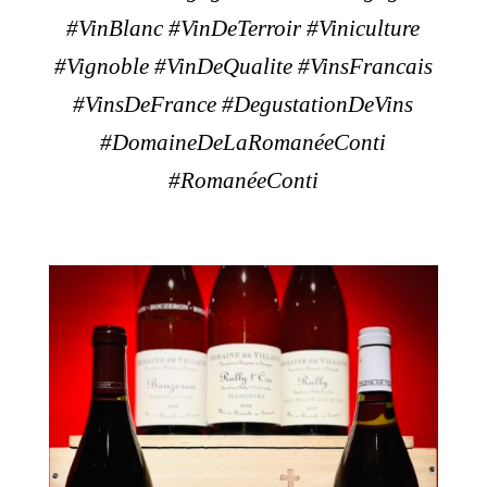
#VinBlanc #VinDeTerroir #Viniculture
#Vignoble #VinDeQualite #VinsFrancais
#VinsDeFrance #DegustationDeVins
#DomaineDeLaRomanéeConti
#RomanéeConti