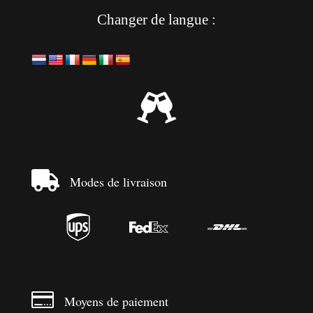
Changer de langue :


Modes de livraison




Moyens de paiement