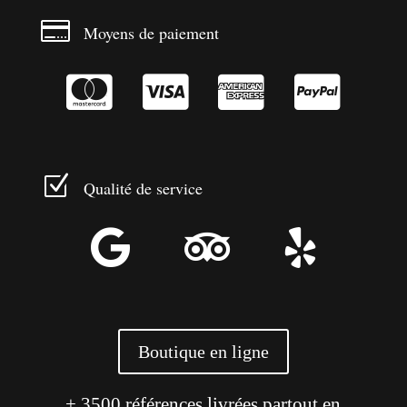

Moyens de paiement




Z
Qualité de service



Boutique en ligne
+ 3500 références livrées partout en