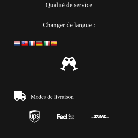
Qualité de service
Changer de langue :


Modes de livraison


