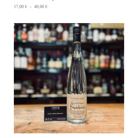
Plage
17,00
€
–
40,00
€
de
prix :
17,00 €
à
40,00 €