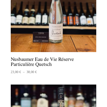
Nusbaumer Eau de Vie Réserve
Particulière Quetsch
Plage
23,00
€
–
38,00
€
de
prix :
23,00 €
à
38,00 €