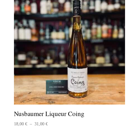
Nusbaumer Liqueur Coing
Plage
18,00
€
–
31,00
€
de
prix :