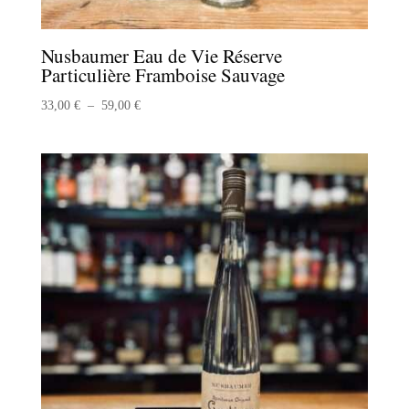
Nusbaumer Eau de Vie Réserve
Particulière Framboise Sauvage
Plage
33,00
€
–
59,00
€
de
prix :
33,00 €
à
59,00 €