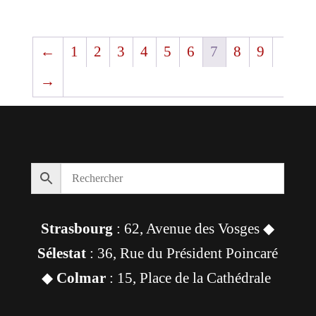
←
1
2
3
4
5
6
7
8
9
→
Strasbourg
: 62, Avenue des Vosges ◆
Sélestat
: 36, Rue du Président Poincaré
◆
Colmar
: 15, Place de la Cathédrale