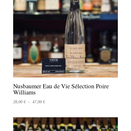
Nusbaumer Eau de Vie Sélection Poire
Williams
Plage
28,00
€
–
47,00
€
de
prix :
28,00 €
à