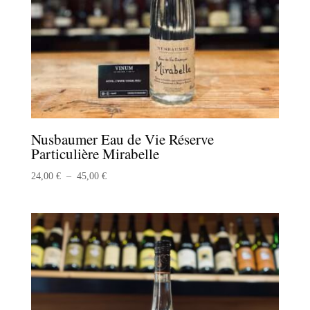
Nusbaumer Eau de Vie Réserve
Particulière Mirabelle
Plage
24,00
€
–
45,00
€
de
prix :
24,00 €
à
45,00 €