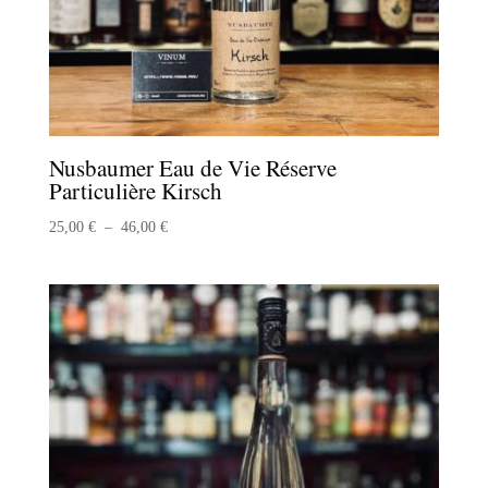
Nusbaumer Eau de Vie Réserve
Particulière Kirsch
Plage
25,00
€
–
46,00
€
de
prix :
25,00 €
à
46,00 €