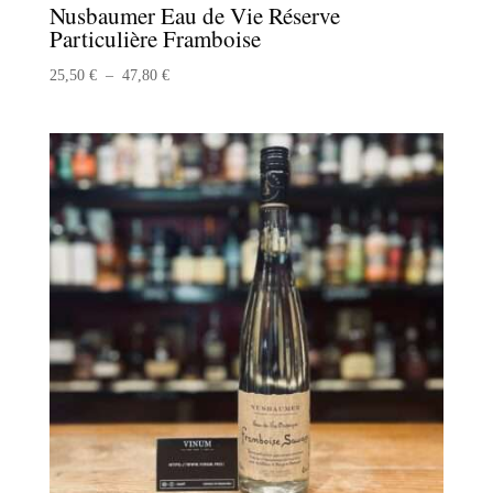
Nusbaumer Eau de Vie Réserve
Particulière Framboise
Plage
25,50
€
–
47,80
€
de
prix :
25,50 €
à
47,80 €