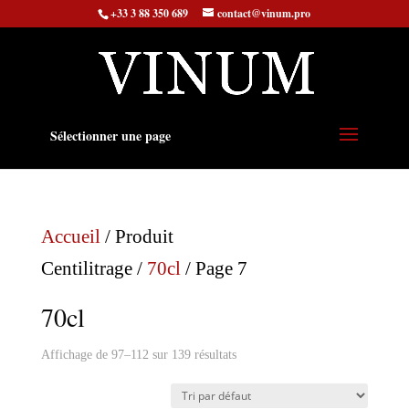
+33 3 88 350 689
contact@vinum.pro
Sélectionner une page
Accueil
/ Produit
Centilitrage /
70cl
/ Page 7
70cl
Affichage de 97–112 sur 139 résultats