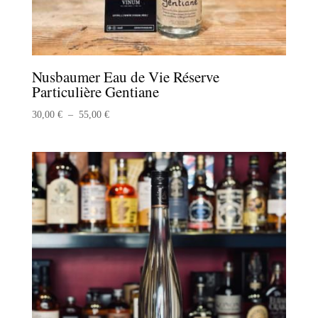
Nusbaumer Eau de Vie Réserve
Particulière Gentiane
Plage
30,00
€
–
55,00
€
de
prix :
30,00 €
à
55,00 €