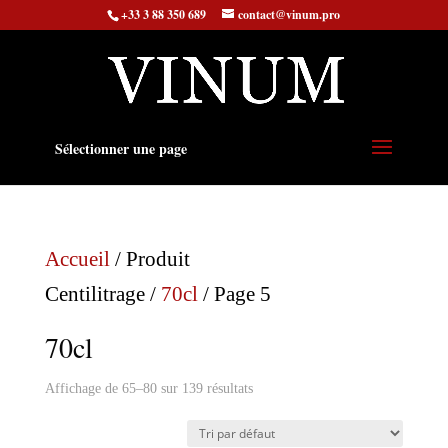
+33 3 88 350 689
contact@vinum.pro
Sélectionner une page
Accueil
/ Produit
Centilitrage /
70cl
/ Page 5
70cl
Affichage de 65–80 sur 139 résultats