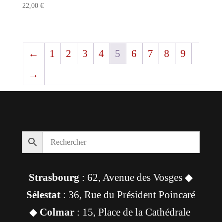
22,00
€
←
1
2
3
4
5
6
7
8
9
→
Strasbourg
: 62, Avenue des Vosges ◆
Sélestat
: 36, Rue du Président Poincaré
◆
Colmar
: 15, Place de la Cathédrale