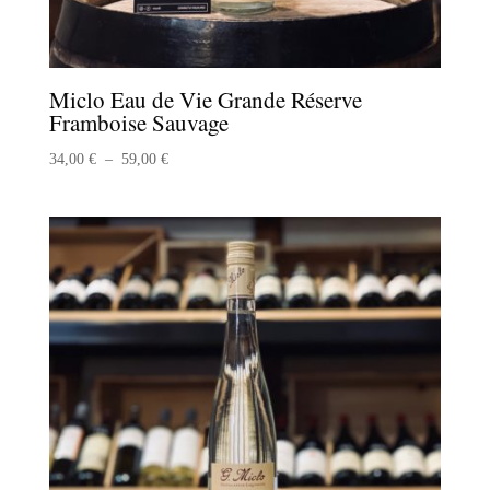
Miclo Eau de Vie Grande Réserve
Framboise Sauvage
Plage
34,00
€
–
59,00
€
de
prix :
34,00 €
à
59,00 €