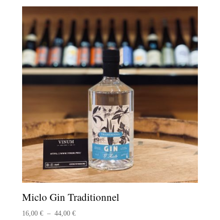
prix :
18,00 €
à
49,00 €
Miclo Gin Traditionnel
Plage
16,00
€
–
44,00
€