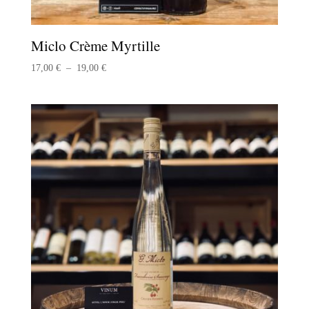
Miclo Crème Myrtille
Plage
17,00
€
–
19,00
€
de
prix :
17,00 €
à
19,00 €