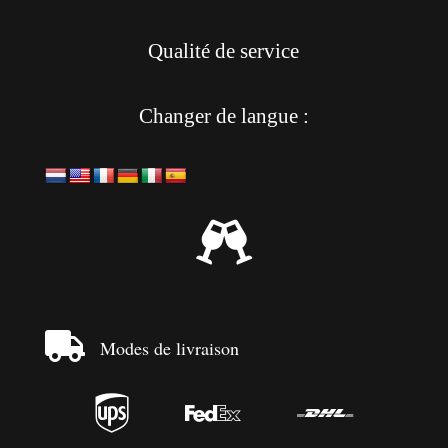
Qualité de service
Changer de langue :


Modes de livraison


