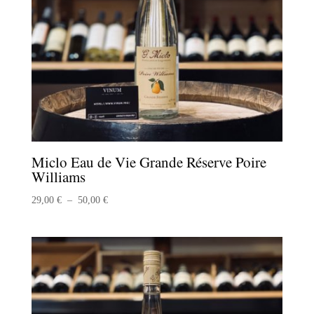
Miclo Eau de Vie Grande Réserve Poire
Williams
Plage
29,00
€
–
50,00
€
de
prix :
29,00 €
à
50,00 €