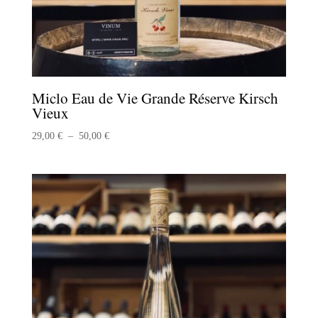
Miclo Eau de Vie Grande Réserve Kirsch
Vieux
Plage
29,00
€
–
50,00
€
de
prix :
29,00 €
à
50,00 €