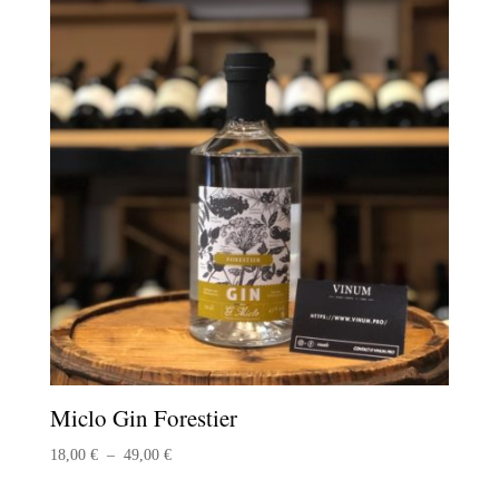
Miclo Gin Forestier
Plage
18,00
€
–
49,00
€
de