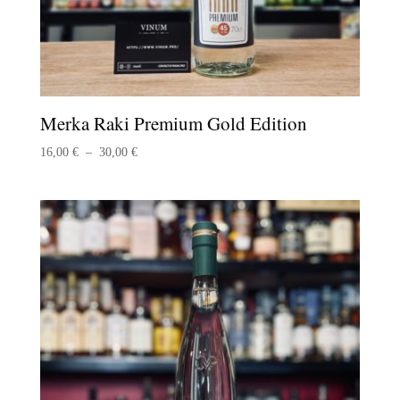
Merka Raki Premium Gold Edition
Plage
16,00
€
–
30,00
€
de
prix :
16,00 €
à
30,00 €