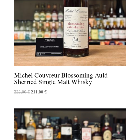
Michel Couvreur Blossoming Auld
Sherried Single Malt Whisky
Le
Le
222,00
€
211,00
€
prix
prix
initial
actuel
était :
est :
222,00 €.
211,00 €.