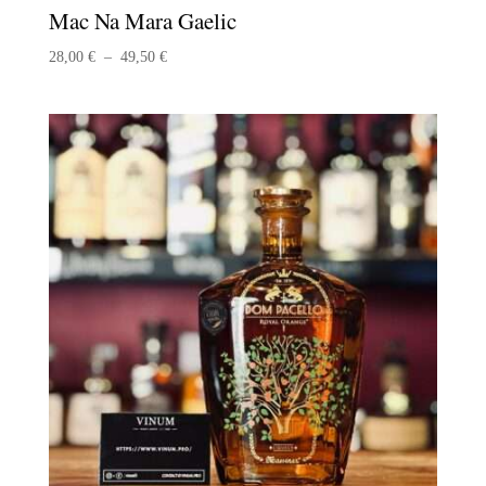
Mac Na Mara Gaelic
Plage
28,00
€
–
49,50
€
de
prix :
28,00 €
à
49,50 €