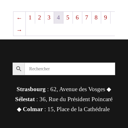
←
1
2
3
4
5
6
7
8
9
→
Strasbourg
: 62, Avenue des Vosges ◆
Sélestat
: 36, Rue du Président Poincaré
◆
Colmar
: 15, Place de la Cathédrale