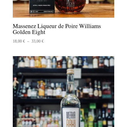
Massenez Liqueur de Poire Williams
Golden Eight
Plage
18,00
€
–
33,00
€
de
prix :
18,00 €
à
33,00 €