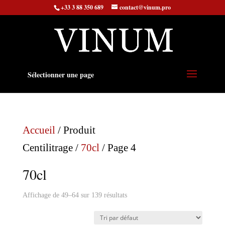
+33 3 88 350 689
contact@vinum.pro
Sélectionner une page
Accueil
/ Produit
Centilitrage /
70cl
/ Page 4
70cl
Affichage de 49–64 sur 139 résultats