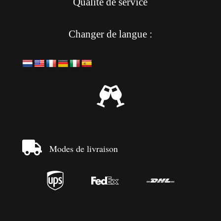
Qualité de service
Changer de langue :


Modes de livraison


