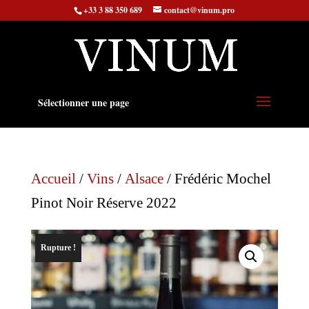
+33 3 88 350 689
contact@vinum.pro
Sélectionner une page
Accueil
/
Vins
/
Alsace
/ Frédéric Mochel
Pinot Noir Réserve 2022
Rupture !