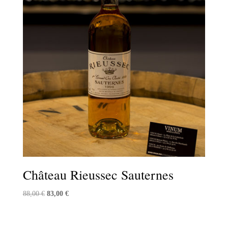
Château Rieussec Sauternes
Le
Le
88,00
€
83,00
€
prix
prix
initial
actuel