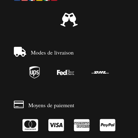


Modes de livraison




Moyens de paiement



