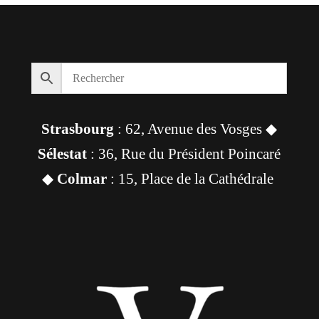
était :
est :
88,00 €.
83,00 €.
Strasbourg
: 62, Avenue des Vosges ◆
Sélestat
: 36, Rue du Président Poincaré
◆
Colmar
: 15, Place de la Cathédrale