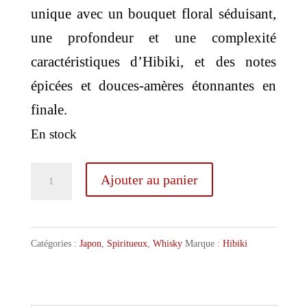
unique avec un bouquet floral séduisant,
une profondeur et une complexité
caractéristiques d’Hibiki, et des notes
épicées et douces-amères étonnantes en
finale.
En stock
quantité
Ajouter au panier
de
Hibiki
Harmony
Catégories :
Japon
,
Spiritueux
,
Whisky
Marque :
Hibiki
Blossom
2022