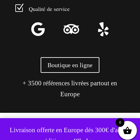
Z
Qualité de service



Boutique en ligne
+ 3500 références livrées partout en
Europe
0
Ce site utilise des cookies pour améliorer votre expérience.
Livraison offerte en Europe dès 300€ d'achat,
Accepter
Refuser