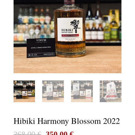
Hibiki Harmony Blossom 2022
Le
Le
368,00
€
350,00
€