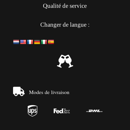
Qualité de service
Changer de langue :


Modes de livraison


