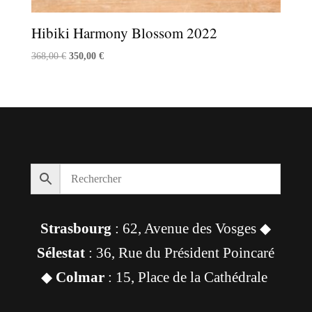
Hibiki Harmony Blossom 2022
Le
Le
368,00
€
350,00
€
prix
prix
initial
actuel
était :
est :
368,00 €.
350,00 €.
Strasbourg
: 62, Avenue des Vosges ◆
Sélestat
: 36, Rue du Président Poincaré
◆
Colmar
: 15, Place de la Cathédrale