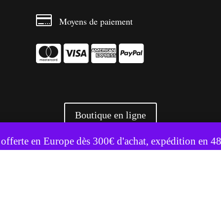

Moyens de paiement




Boutique en ligne
te utilise des cookies pour améliorer votre expérience.
Accepter
Refuser
 offerte en Europe dès 300€ d'achat, expédition en 4
+ 3500 références livrées partout en Europe