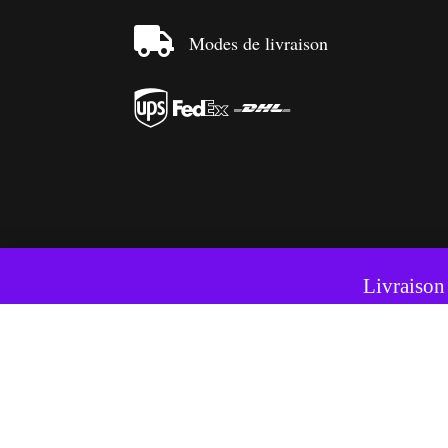

Modes de livraison



Ce si
Livraison