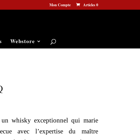
Mon Compte
Articles 0
s
Webstore
Q
Le
prix
 un whisky exceptionnel qui marie
actuel
becue avec l’expertise du maître
est :