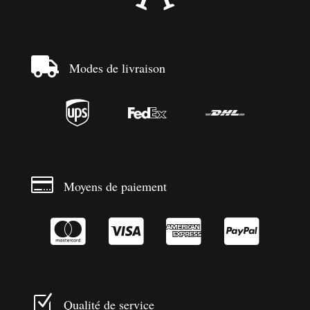

Modes de livraison




Moyens de paiement




Z
Qualité de service