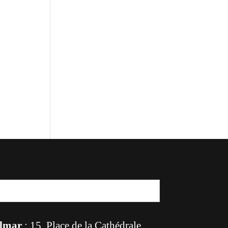
lmar
: 15, Place de la Cathédrale