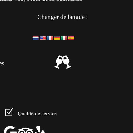
Changer de langue :

es
Z
Qualité de service


