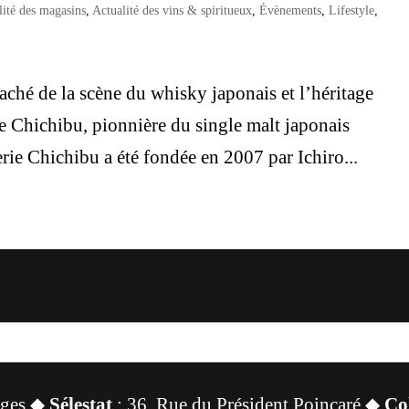
lité des magasins
,
Actualité des vins & spiritueux
,
Évènements
,
Lifestyle
,
caché de la scène du whisky japonais et l’héritage
ie Chichibu, pionnière du single malt japonais
erie Chichibu a été fondée en 2007 par Ichiro...
sges ◆
Sélestat
: 36, Rue du Président Poincaré ◆
Co