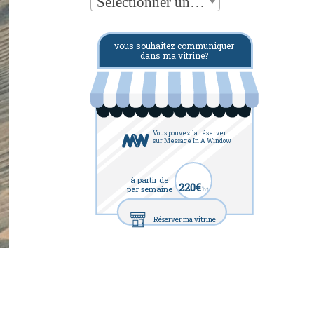
Sélectionner une catégorie
vous souhaitez communiquer
dans ma vitrine?
Vous pouvez la réserver
sur Message In A Window
à partir de
220€
par semaine
ht
Réserver ma vitrine