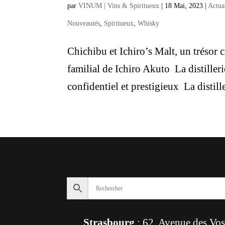
par
VINUM | Vins & Spiritueux
|
18 Mai, 2023
|
Actua
Nouveautés
,
Spiritueux
,
Whisky
Chichibu et Ichiro’s Malt, un trésor 
familial de Ichiro Akuto La distiller
confidentiel et prestigieux La distill
Strasbourg
: 62, Avenue des Vo