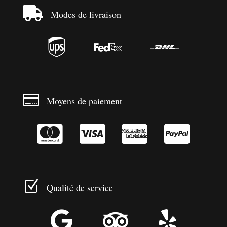

Modes de livraison




Moyens de paiement




Z
Qualité de service


