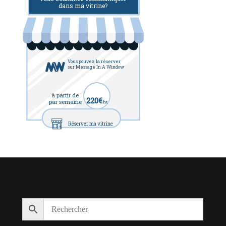
dans ma vitrine?
Vous pouvez la réserver
sur Message In A Window
à partir de
220€
par semaine
ht
Réserver ma vitrine