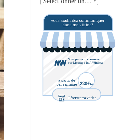
Sélectionner une catégorie
vous souhaitez communiquer
dans ma vitrine?
Vous pouvez la réserver
sur Message In A Window
à partir de
220€
par semaine
ht
Réserver ma vitrine