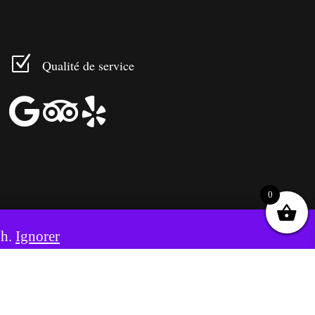
Z
Qualité de service



0
8h.
Ignorer