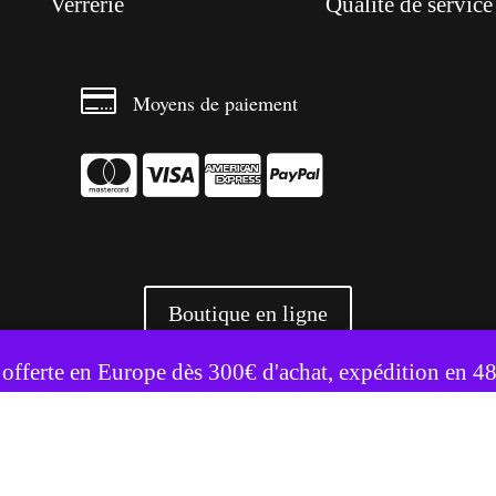
Verrerie
Qualité de service

Moyens de paiement




Boutique en ligne
te utilise des cookies pour améliorer votre expérience.
Accepter
Refuser
 offerte en Europe dès 300€ d'achat, expédition en 4
+ 3500 références livrées partout en Europe