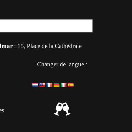
lmar
: 15, Place de la Cathédrale
Changer de langue :

es