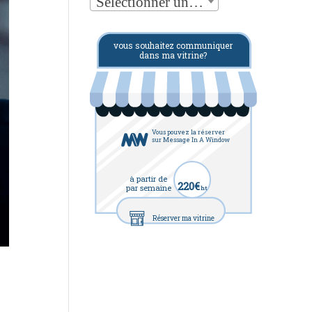
Sélectionner une catégorie
vous souhaitez communiquer
dans ma vitrine?
Vous pouvez la réserver
sur Message In A Window
à partir de
220€
par semaine
ht
Réserver ma vitrine