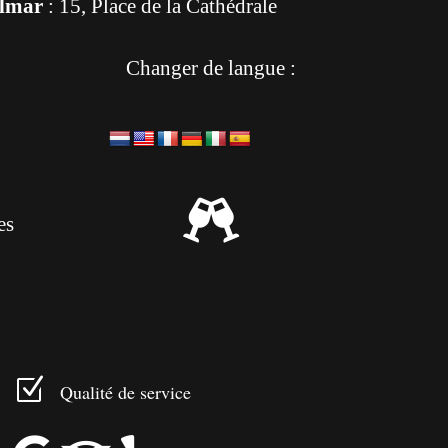
lmar
: 15, Place de la Cathédrale
Changer de langue :

es
Z
Qualité de service