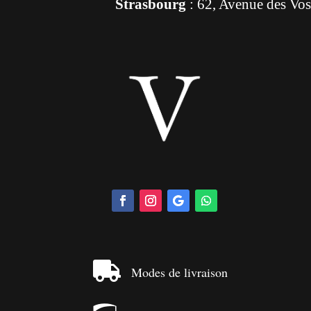
Strasbourg
: 62, Avenue des Vo

Modes de livraison