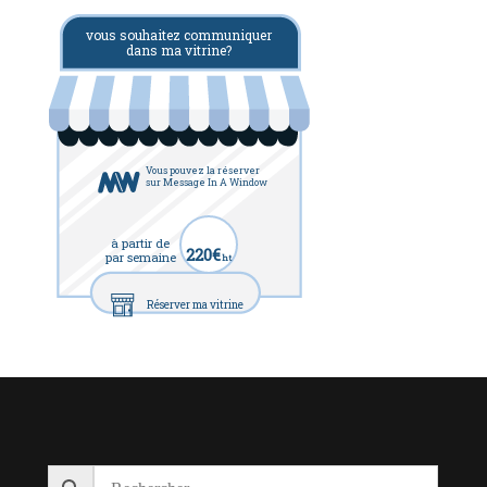
vous souhaitez communiquer
dans ma vitrine?
Vous pouvez la réserver
sur Message In A Window
à partir de
220€
par semaine
ht
Réserver ma vitrine