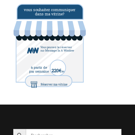
vous souhaitez communiquer
dans ma vitrine?
Vous pouvez la réserver
sur Message In A Window
à partir de
220€
par semaine
ht
Réserver ma vitrine