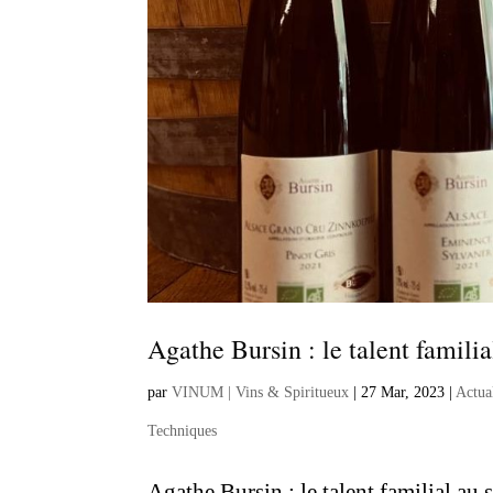
Agathe Bursin : le talent famili
par
VINUM | Vins & Spiritueux
|
27 Mar, 2023
|
Actua
Techniques
Agathe Bursin : le talent familial au