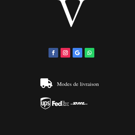

Modes de livraison


