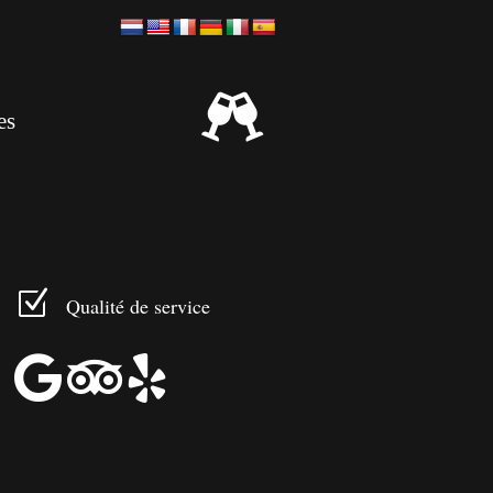

es
Z
Qualité de service


