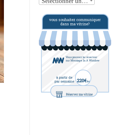
Sélectionner une catégorie
vous souhaitez communiquer
dans ma vitrine?
Vous pouvez la réserver
sur Message In A Window
à partir de
220€
par semaine
ht
Réserver ma vitrine