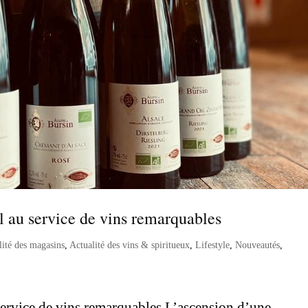
al au service de vins remarquables
lité des magasins
,
Actualité des vins & spiritueux
,
Lifestyle
,
Nouveautés
,
 service de vins remarquables L’ascension d’une