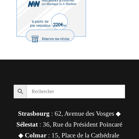
Vous pouvez la réserver
sur Message In A Window
à partir de
220€
par semaine
ht
Réserver ma vitrine
Strasbourg
: 62, Avenue des Vosges ◆
Sélestat
: 36, Rue du Président Poincaré
◆
Colmar
: 15, Place de la Cathédrale