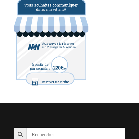
vous souhaitez communiquer
dans ma vitrine?
Vous pouvez la réserver
sur Message In A Window
à partir de
220€
par semaine
ht
Réserver ma vitrine