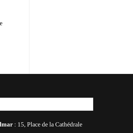
de
lmar
: 15, Place de la Cathédrale