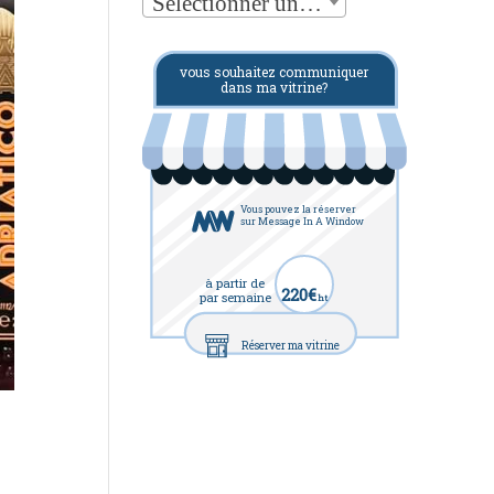
Sélectionner une catégorie
vous souhaitez communiquer
dans ma vitrine?
Vous pouvez la réserver
sur Message In A Window
à partir de
220€
par semaine
ht
Réserver ma vitrine