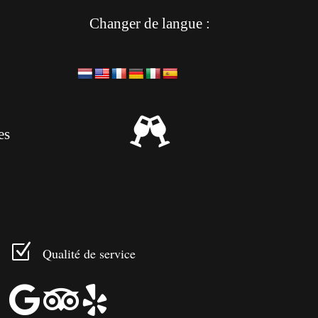
Changer de langue :

es
Z
Qualité de service


