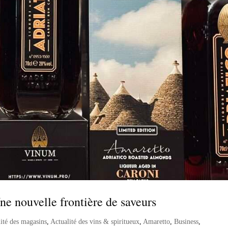
ne nouvelle frontière de saveurs
ité des magasins
,
Actualité des vins & spiritueux
,
Amaretto
,
Business
,