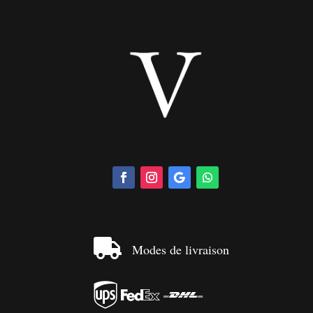

Modes de livraison


