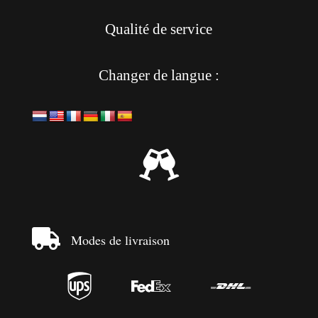
Qualité de service
Changer de langue :


Modes de livraison


