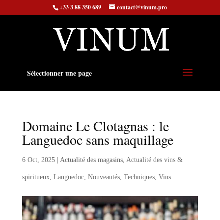
+33 3 88 350 689
contact@vinum.pro
Sélectionner une page
Domaine Le Clotagnas : le
Languedoc sans maquillage
6 Oct, 2025
|
Actualité des magasins
,
Actualité des vins &
spiritueux
,
Languedoc
,
Nouveautés
,
Techniques
,
Vins