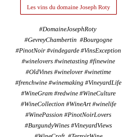
Les vins du domaine Joseph Roty
#DomaineJosephRoty
#GevreyChambertin
#Bourgogne
#PinotNoir #vindegarde #VinsException
#winelovers #winetasting #finewine
#OldVines #winelover #winetime
#frenchwine #winemaking #VineyardLife
#WineGram #redwine #WineCulture
#WineCollection #WineArt #winelife
#WinePassion #PinotNoirLovers
#BurgundyWines #VineyardViews
#WineCraft
#TerroirWine