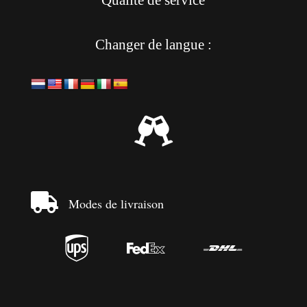
Changer de langue :


Modes de livraison


