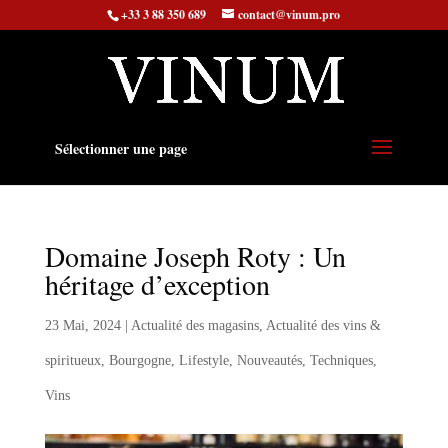
+33 3 88 350 689
contact@vinum.pro
Sélectionner une page
Domaine Joseph Roty : Un
héritage d’exception
23 Mai, 2024
|
Actualité des magasins
,
Actualité des vins &
spiritueux
,
Bourgogne
,
Lifestyle
,
Nouveautés
,
Techniques
,
Vins