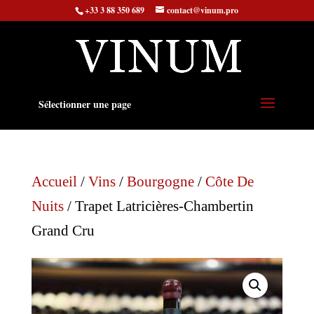
+33 3 88 350 689
contact@vinum.pro
Sélectionner une page
Accueil
/
Vins
/
Bourgogne
/
Côte De
Nuits
/ Trapet Latricières-Chambertin
Grand Cru