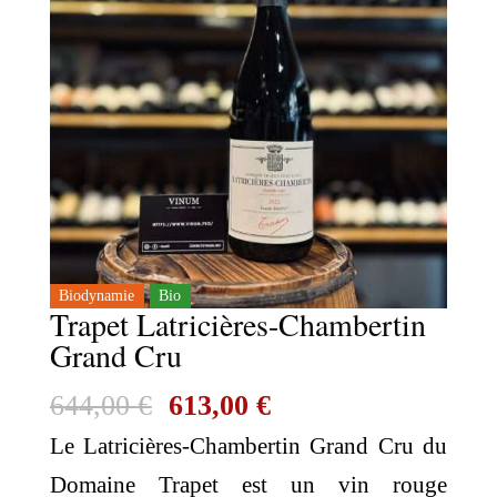
Biodynamie
Bio
Trapet Latricières-Chambertin
Grand Cru
Le
Le
644,00
€
613,00
€
prix
prix
Le Latricières-Chambertin Grand Cru du
initial
actuel
Domaine Trapet est un vin rouge