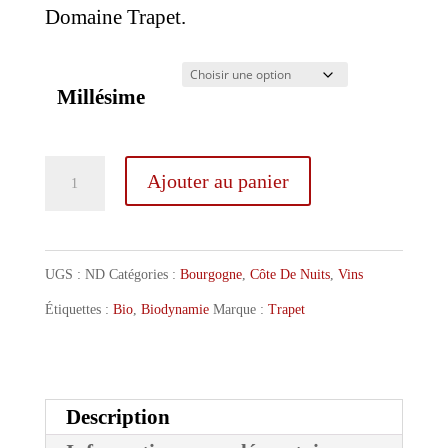
Domaine Trapet.
Millésime
quantité
Ajouter au panier
de
Trapet
Latricières-
UGS :
ND
Catégories :
Bourgogne
,
Côte De Nuits
,
Vins
Chambertin
Étiquettes :
Bio
,
Biodynamie
Marque :
Trapet
Grand
Cru
Description