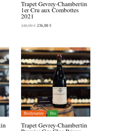
Trapet Gevrey-Chambertin
1er Cru aux Combottes
2021
Le
Le
248,00
€
236,00
€
prix
prix
initial
actuel
était :
est :
248,00 €.
236,00 €.
Biodynamie
Bio
tin
Trapet Gevrey-Chambertin