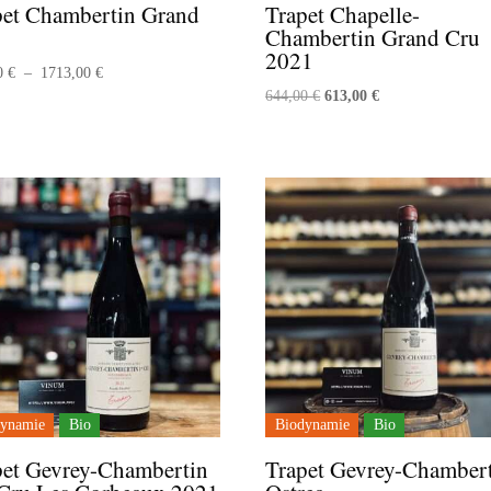
pet Chambertin Grand
Trapet Chapelle-
Chambertin Grand Cru
2021
Plage
00
€
–
1713,00
€
Le
Le
644,00
€
613,00
€
de
prix
prix
prix :
initial
actuel
829,00 €
était :
est :
à
644,00 €.
613,00 €.
1713,00 €
ynamie
Bio
Biodynamie
Bio
pet Gevrey-Chambertin
Trapet Gevrey-Chamber