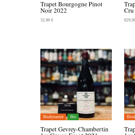
Trapet Bourgogne Pinot
Tra
Noir 2022
Cru
32,00
€
829,
Biodynamie
Bio
Biod
Trapet Gevrey-Chambertin
Tra