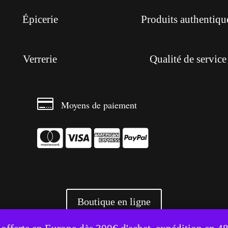
Épicerie
Produits authentiqu
Verrerie
Qualité de service

Moyens de paiement




Boutique en ligne
te utilise des cookies pour améliorer votre expérience.
Accepter
Refuser