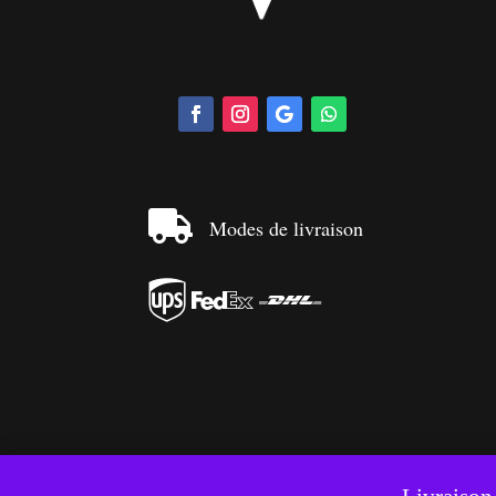

Modes de livraison



Ce si