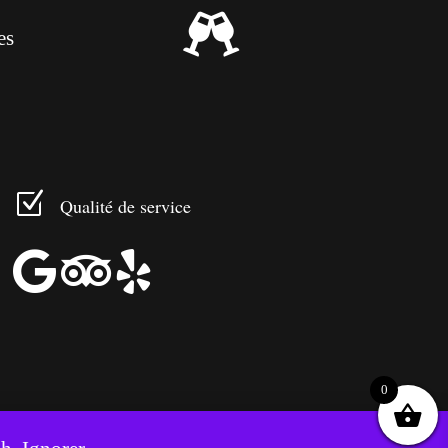

es
Z
Qualité de service



0