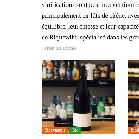
vinifications sont peu interventionnis
principalement en fûts de chêne, ave
équilibre, leur finesse et leur capaci
de Riquewihr, spécialisé dans les gra
13 résultats affichés
Biodynamie
Bio
Biod