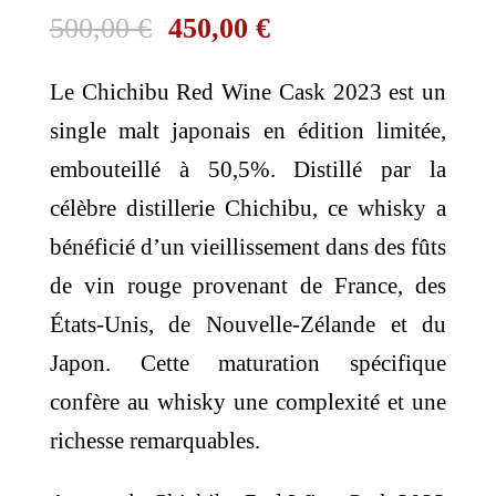
Le
Le
500,00
€
450,00
€
prix
prix
Le Chichibu Red Wine Cask 2023 est un
initial
actuel
single malt japonais en édition limitée,
était :
est :
embouteillé à 50,5%. Distillé par la
500,00 €.
450,00 €.
célèbre distillerie Chichibu, ce whisky a
bénéficié d’un vieillissement dans des fûts
de vin rouge provenant de France, des
États-Unis, de Nouvelle-Zélande et du
Japon. Cette maturation spécifique
confère au whisky une complexité et une
richesse remarquables.