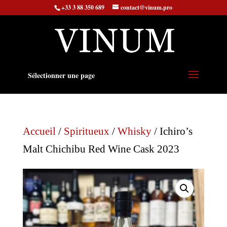
+33 3 88 350 689
contact@vinum.pro
Sélectionner une page
Accueil
/
Spiritueux
/
Whisky
/ Ichiro’s
Malt Chichibu Red Wine Cask 2023