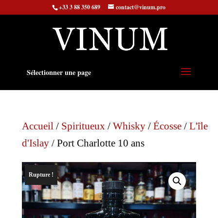
+33 3 88 350 689
contact@vinum.pro
Sélectionner une page
Accueil
/
Spiritueux
/
Whisky
/
Écosse
/
L'île
d'Islay
/ Port Charlotte 10 ans
Rupture !