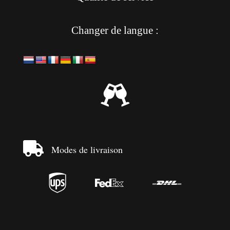
Changer de langue :


Modes de livraison


