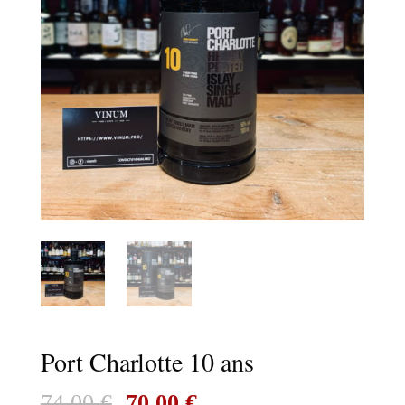
Port Charlotte 10 ans
Le
Le
74,00
€
70,00
€